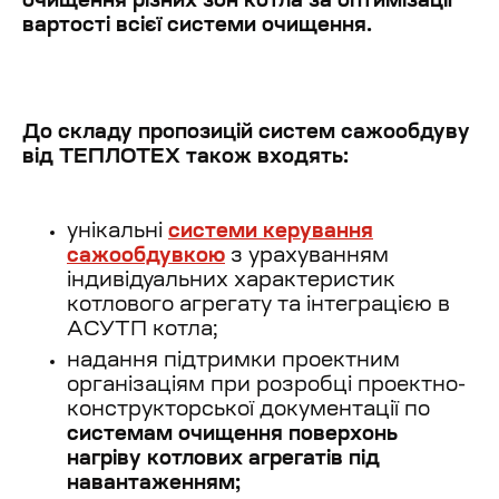
очищення різних зон котла за оптимізації
вартості всієї системи очищення.
До складу пропозицій систем сажообдуву
від ТЕПЛОТЕХ також входять:
унікальні
системи керування
сажообдувкою
з урахуванням
індивідуальних характеристик
котлового агрегату та інтеграцією в
АСУТП котла;
надання підтримки проектним
організаціям при розробці проектно-
конструкторської документації по
системам очищення поверхонь
нагріву котлових агрегатів під
навантаженням;