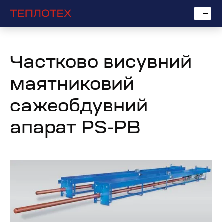
Частково висувний
маятниковий
сажеобдувний
апарат PS-PB