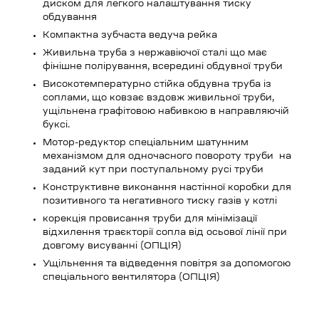
диском для легкого налаштування тиску
обдування
Компактна зубчаста ведуча рейка
Живильна труба з нержавіючої сталі що має
фінішне полірування, всередині обдувної труби
Високотемпературно стійка обдувна труба із
соплами, що ковзає вздовж живильної труби,
ущільнена графітовою набивкою в направляючій
буксі.
Мотор-редуктор спеціальним шатунним
механізмом для одночасного повороту труби на
заданий кут при поступальному русі труби
Конструктивне виконання настінної коробки для
позитивного та негативного тиску газів у котлі
корекція провисання труби для мінімізації
відхилення траєкторії сопла від осьової лінії при
довгому висуванні (ОПЦІЯ)
Ущільнення та відведення повітря за допомогою
спеціального вентилятора (ОПЦІЯ)