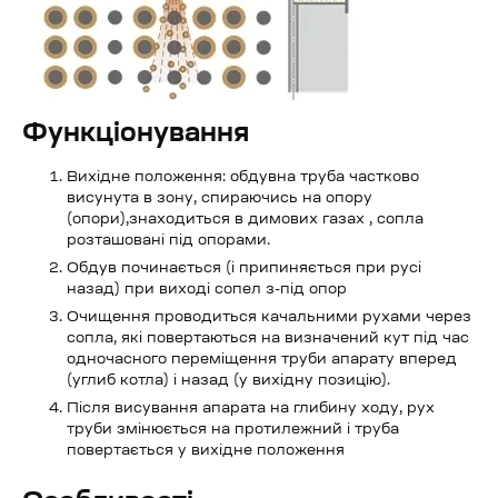
Функціонування
Вихідне положення: обдувна труба частково
висунута в зону, спираючись на опору
(опори),знаходиться в димових газах , сопла
розташовані під опорами.
Обдув починається (і припиняється при русі
назад) при виході сопел з-під опор
Очищення проводиться качальними рухами через
сопла, які повертаються на визначений кут під час
одночасного переміщення труби апарату вперед
(углиб котла) і назад (у вихідну позицію).
Після висування апарата на глибину ходу, рух
труби змінюється на протилежний і труба
повертається у вихідне положення