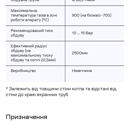
Обдувна труба
Ø 88,9 ×4мм
Максимальна 
температура газів в зоні 
900 (на біомасі -700)
роботи апарату (ºС)
Рекомендований тиск 
10 … 15 Бар
обдуву
Ефективний радіус 
обдуву (на 
2500мм
максимальному тиску 
обдуву та соплі 22,5мм)
Виробництво
Німеччина
* Залежить від товщини стіни котла та відстані від 
стіни до краю екранних труб
Призначення