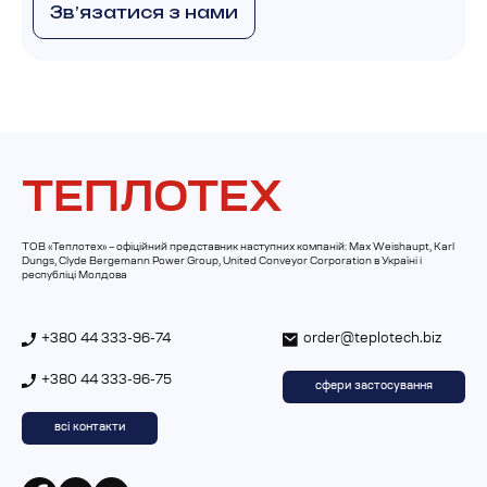
Звʼязатися з нами
ТЕПЛОТЕХ
ТОВ «Теплотех» – офіційний представник наступних компаній: Max Weishaupt, Karl
Dungs, Clyde Bergemann Power Group, United Conveyor Corporation в Україні і
республіці Молдова
+380 44 333-96-74
order@teplotech.biz
+380 44 333-96-75
сфери застосування
всі контакти