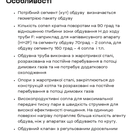
Особливості
Потрібний сегмент (кут) обдуву визначається
геометрією пакету обдуву
Кількість сопел кратна поворотам на 90 град та
відношенню глибини зони обдування H до ходу
труби F: наприклад для напіввисувного апарату
(H=2F) та сегменту обдуву 70град – 2 сопла, для
обдуву сегменту 160 град – 4 сопла і т.п.
Обдувна труба виконана з жаротривкої сталі,
розрахована на постійне перебування в потоці
димових газів та не потребує додаткового
охолодження
Опори з жаротривкої сталі, закріплюються до
конструкцій котла та розраховані на постійне
перебування в потоці димових газів
Високопродуктивні сопла для максимальної
передачі тиску пари в швидкість струменя для
високої ефективності очищення. На одиницю
поверхні нагріву потрапляє більша кількість агенту
обдува, ніж у апаратах що обдувають по кругу.
Обдувний клапан з регульованим дросельним