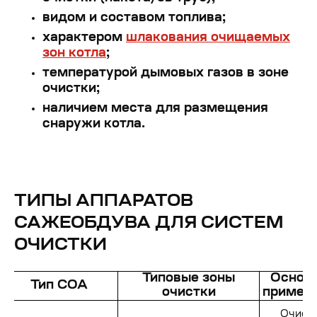
видом и составом топлива;
характером
шлакования очищаемых
зон котла
;
температурой дымовых газов в зоне
очистки;
наличием места для размещения
снаружи котла.
ТИПЫ АППАРАТОВ
САЖЕОБДУВА ДЛЯ СИСТЕМ
ОЧИСТКИ
Типовые зоны
Основ
Тип COA
очистки
примен
Очист