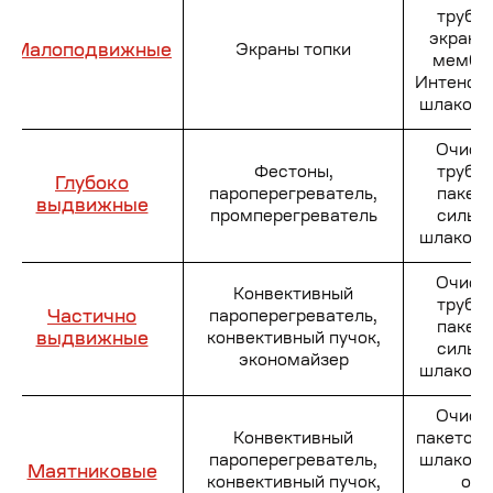
трубн
экрано
Малоподвижные
Экраны топки
мембр
Интенси
шлакова
Очист
Фестоны,
трубн
Глубоко
пароперегреватель,
пакет
выдвижные
промперегреватель
сильн
шлакова
Очист
Конвективный
трубн
Частично
пароперегреватель,
пакет
выдвижные
конвективный пучок,
сильн
экономайзер
шлакова
Очист
Конвективный
пакетов 
пароперегреватель,
шлакова
Маятниковые
конвективный пучок,
от