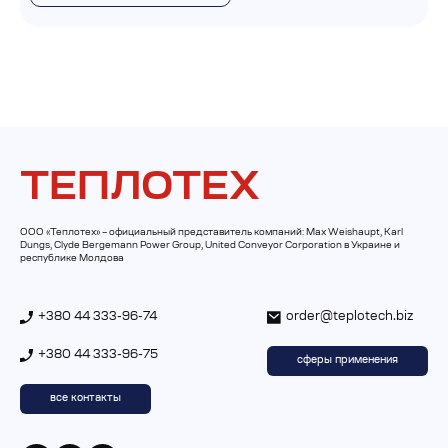
ТЕПЛОТЕХ
ООО «Теплотех» – официальный представитель компаний: Max Weishaupt, Karl
Dungs, Clyde Bergemann Power Group, United Conveyor Corporation в Украине и
республике Молдова
+380 44 333-96-74
order@teplotech.biz
+380 44 333-96-75
сферы применения
все контакты