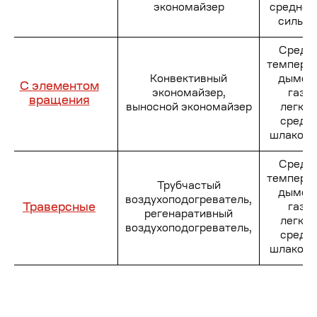
экономайзер
среднег
сильно
Средн
темпера
Конвективный
дымов
С элементом
экономайзер,
газо
вращения
выносной экономайзер
легкое
средн
шлакова
Средн
темпера
Трубчастый
дымов
воздухоподогреватель,
Траверсные
газо
регенаративный
легкое
воздухоподогреватель,
средн
шлакова