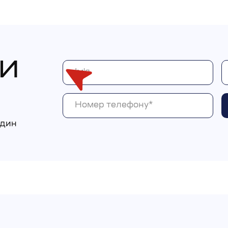
И
один