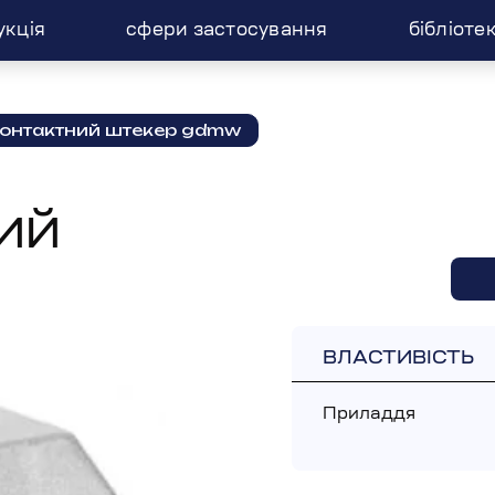
укція
сфери застосування
бібліоте
контактний штекер gdmw
ИЙ
ВЛАСТИВІСТЬ
Приладдя