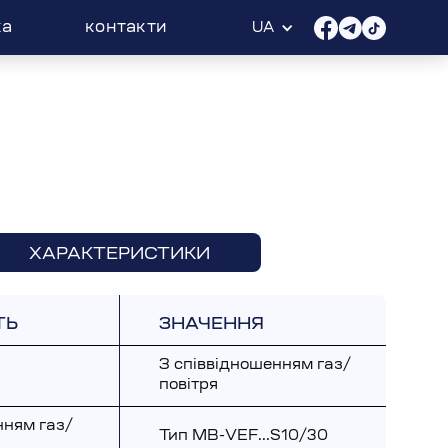
ка
контакти
UA
ХАРАКТЕРИСТИКИ
ТЬ
ЗНАЧЕННЯ
З співвідношенням газ/
повітря
нням газ/
Тип MB-VEF...S10/30