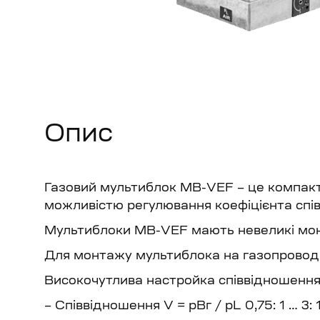
Опис
Газовий мультиблок MB-VEF – це компактн
можливістю регулювання коефіцієнта спів
Мультиблоки MB-VEF мають невеликі монта
Для монтажу мультиблока на газопроводі 
Високочутлива настройка співвідношення 
– Співвідношення V = pBг / pL 0,75: 1 … 3: 