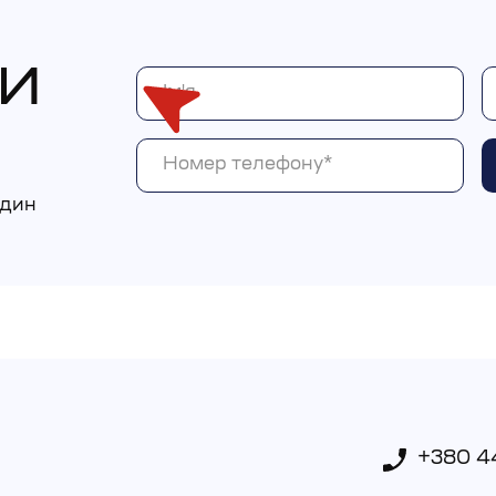
И
один
+380 4