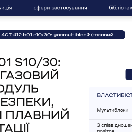
укція
сфери застосування
бібліоте
mb-vef 407-412 b01 s10/30: gasmultibloc® (газовий мультиблок), модуль регулювання і безпеки, безступінчатий плавний режим експлуатації
01 S10/30:
(ГАЗОВИЙ
ОДУЛЬ
ВЛАСТИВІС
БЕЗПЕКИ,
Мультиблоки
Й ПЛАВНИЙ
З співвідноше
АЦІЇ
повітря