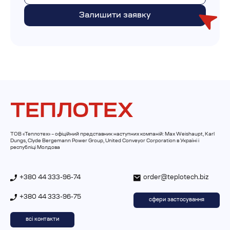
ТЕПЛОТЕХ
ТОВ «Теплотех» – офіційний представник наступних компаній: Max Weishaupt, Karl
Dungs, Clyde Bergemann Power Group, United Conveyor Corporation в Україні і
республіці Молдова
+380 44 333-96-74
order@teplotech.biz
+380 44 333-96-75
сфери застосування
всі контакти